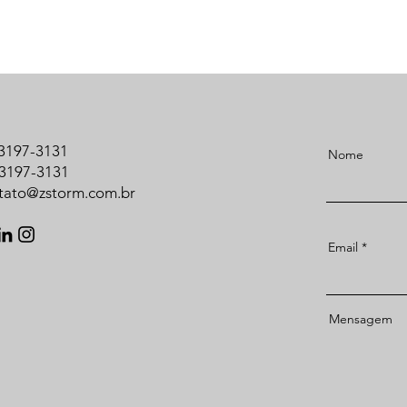
) 3197-3131
Nome
) 3197-3131
tato@zstorm.com.br
Email
Mensagem