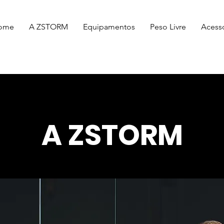
ome
A ZSTORM
Equipamentos
Peso Livre
Acess
A ZSTORM