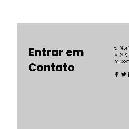
​Entrar em
t. (48
w. (48
m. con
Contato